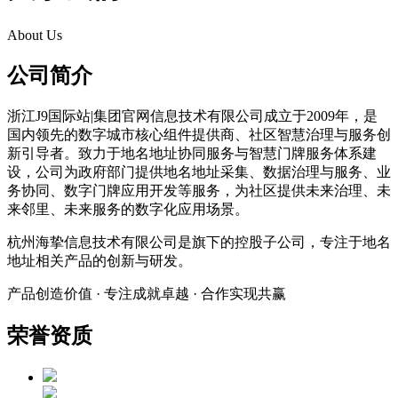
About Us
公司简介
浙江J9国际站|集团官网信息技术有限公司成立于2009年，是
国内领先的数字城市核心组件提供商、社区智慧治理与服务创
新引导者。致力于地名地址协同服务与智慧门牌服务体系建
设，公司为政府部门提供地名地址采集、数据治理与服务、业
务协同、数字门牌应用开发等服务，为社区提供未来治理、未
来邻里、未来服务的数字化应用场景。
杭州海挚信息技术有限公司是旗下的控股子公司，专注于地名
地址相关产品的创新与研发。
产品创造价值 · 专注成就卓越 · 合作实现共赢
荣誉资质