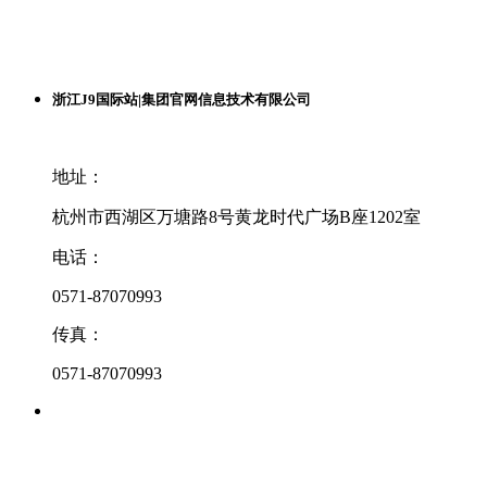
浙江J9国际站|集团官网信息技术有限公司
地址：
杭州市西湖区万塘路8号黄龙时代广场B座1202室
电话：
0571-87070993
传真：
0571-87070993