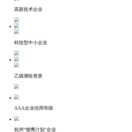
高新技术企业
科技型中小企业
乙级测绘资质
AAA企业信用等级
杭州“雏鹰计划”企业