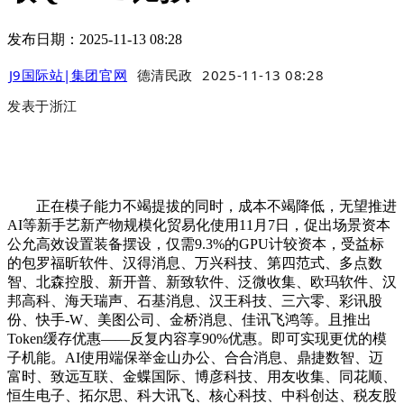
发布日期：2025-11-13 08:28
J9国际站|集团官网
德清民政
2025-11-13 08:28
发表于
浙江
正在模子能力不竭提拔的同时，成本不竭降低，无望推进
AI等新手艺新产物规模化贸易化使用11月7日，促出场景资本
公允高效设置装备摆设，仅需9.3%的GPU计较资本，受益标
的包罗福昕软件、汉得消息、万兴科技、第四范式、多点数
智、北森控股、新开普、新致软件、泛微收集、欧玛软件、汉
邦高科、海天瑞声、石基消息、汉王科技、三六零、彩讯股
份、快手-W、美图公司、金桥消息、佳讯飞鸿等。且推出
Token缓存优惠——反复内容享90%优惠。即可实现更优的模
子机能。AI使用端保举金山办公、合合消息、鼎捷数智、迈
富时、致远互联、金蝶国际、博彦科技、用友收集、同花顺、
恒生电子、拓尔思、科大讯飞、核心科技、中科创达、税友股