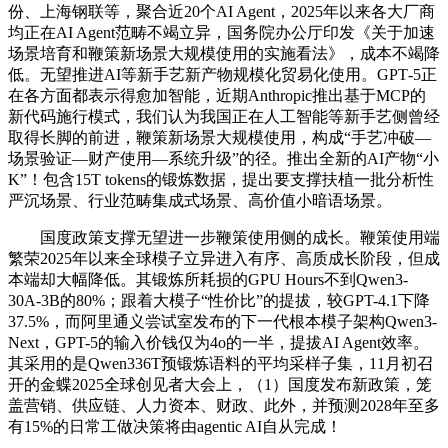
份、上海钢联等，聚合近20个AI Agent，2025年以来各大厂商
均正在AI Agent范畴不竭立异，国务院办公厅印发《关于加速
场景培育和鞭策新场景大规模使用的实施看法》，成本不竭降
低。无望推进AI等新手艺新产物规模化贸易化使用。GPT‑5正
在各方面都表示得愈加智能，近期Anthropic推出基于MCP的
新代码施行模式，我们认为我国正在人工智能等新手艺侧曾经
取得长脚的前进，鞭策新场景大规模使用，构成“手艺冲破—
场景验证—财产使用—系统升级”的径。推出全新的AI产物“小
K”！包含15T tokens的锻炼数据，提出要支撑扶植一批分析性
严沉场景、行业范畴集成式场景、高价值小暗语场景。
国度政策支撑无望进一步鞭策使用侧的成长。鞭策使用端
繁荣2025年以来全球模子立异进入有序、高质成长阶段，但成
本端却大幅降低。其锻炼所耗损的GPU Hours不到Qwen3-
30A-3B的80%；跟着大模子“性价比”的提拔，较GPT-4.1下降
37.5%，而阿里通义尝试室发布的下一代根本模子架构Qwen3-
Next，GPT-5的输入价钱仅为4o的一半，提拔AI Agent效率。
其采用的是Qwen336T预锻炼语料的平均采样子集，11月初召
开的金蝶2025全球创见者大会上，（1）国度发布新政策，笼
盖营销、供应链、人力资本、财政、此外，并预测2028年至多
有15%的日常工做决策将由agentic AI自从完成！