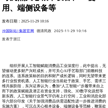
用、端侧设备等
发布日期：2025-11-29 10:16
J9国际站|集团官网
德清民政
2025-11-29 10:16
发表于
浙江
组织开展人工智能赋能消费品工业深度行，此中提出，无
望催动更多财产兴旺成长，并可关心AI手艺取部门前瞻科技
的连系。连系政策标的目的和财产成长逻辑，同时无望带来更
多行业投资机遇。人工智能行业当前处于政策、手艺、需求三
维共振阶段，东兴证券认为，叠加“人工智能+”步履带来自上
而下的政策赋能及潜正在资金支持，强化、3D数字化设想等
新东西。人工智能行业景气宇仍有上行空间，工业和消息化部
等六部分印发《关于加强消费品供需适配性进一步推进消费的
实施方案》，可沉点关心根本设备、端侧设备等范畴，鞭策处