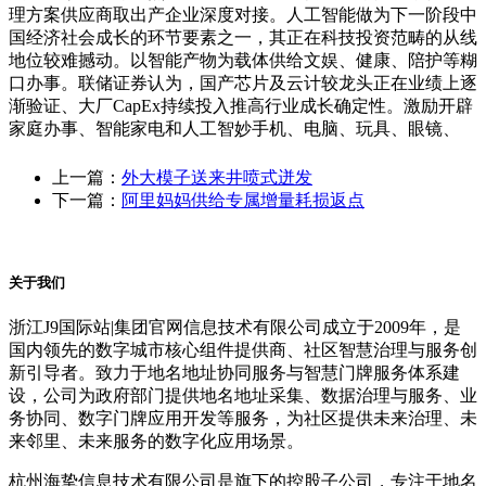
理方案供应商取出产企业深度对接。人工智能做为下一阶段中
国经济社会成长的环节要素之一，其正在科技投资范畴的从线
地位较难撼动。以智能产物为载体供给文娱、健康、陪护等糊
口办事。联储证券认为，国产芯片及云计较龙头正在业绩上逐
渐验证、大厂CapEx持续投入推高行业成长确定性。激励开辟
家庭办事、智能家电和人工智妙手机、电脑、玩具、眼镜、
上一篇：
外大模子送来井喷式迸发
下一篇：
阿里妈妈供给专属增量耗损返点
关于我们
浙江J9国际站|集团官网信息技术有限公司成立于2009年，是
国内领先的数字城市核心组件提供商、社区智慧治理与服务创
新引导者。致力于地名地址协同服务与智慧门牌服务体系建
设，公司为政府部门提供地名地址采集、数据治理与服务、业
务协同、数字门牌应用开发等服务，为社区提供未来治理、未
来邻里、未来服务的数字化应用场景。
杭州海挚信息技术有限公司是旗下的控股子公司，专注于地名