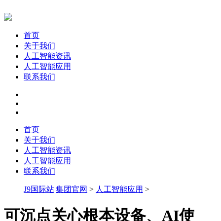
首页
关于我们
人工智能资讯
人工智能应用
联系我们
首页
关于我们
人工智能资讯
人工智能应用
联系我们
J9国际站|集团官网
>
人工智能应用
>
可沉点关心根本设备、AI使