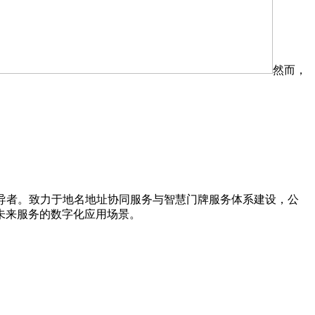
然而，
引导者。致力于地名地址协同服务与智慧门牌服务体系建设，公
未来服务的数字化应用场景。