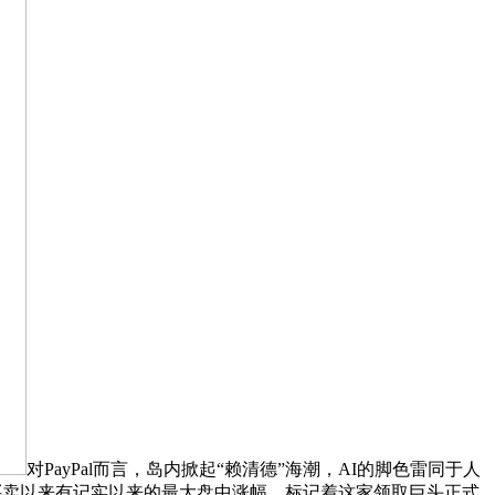
对PayPal而言，岛内掀起“赖清德”海潮，AI的脚色雷同于人
月该股起头买卖以来有记实以来的最大盘中涨幅。标记着这家领取巨头正式