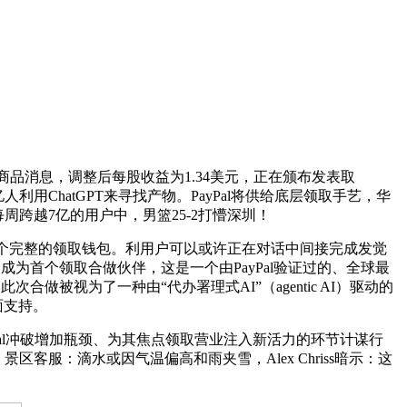
品消息，调整后每股收益为1.34美元，正在颁布发表取
人利用ChatGPT来寻找产物。PayPal将供给底层领取手艺，华
enAI每周跨越7亿的用户中，男篮25-2打懵深圳！
成一个完整的领取钱包。利用户可以或许正在对话中间接完成发觉
了成为首个领取合做伙伴，这是一个由PayPal验证过的、全球最
次合做被视为了一种由“代办署理式AI”（agentic AI）驱动的
面支持。
yPal冲破增加瓶颈、为其焦点领取营业注入新活力的环节计谋行
景区客服：滴水或因气温偏高和雨夹雪，Alex Chriss暗示：这