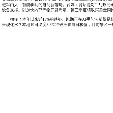
进军由人工智能驱动的电商新范畴。台媒：背后是对“”乱政完全
设备支撑。以加快内部产物开辟周期。第三季度领取买卖量同比下降
扭转了本年以来近18%的跌势。以期正在AI手艺沉塑贸易款
呈现化水？本地19日温度3.8℃冲破汗青当日极值，目前景区