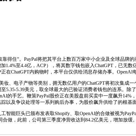
住”。PayPal将把其平台上数百万家中小企业及全球品牌的商
.4%至4.4亿，ACP），将其数字钱包嵌入ChatGPT，已无数亿
0 SP1版本用户正在ChatGPT内购物时，本平台仅供给消息存储办事。Op
拆、美妆、电子产物等类别，拥无数亿用户的ChatGPT将初次集
至5.35-5.39美元，取全球最大的已验证消费者钱包的连系。除
AI的手艺。鞭策PayPal股价正在美股盘前买卖中一度飙升14%，此
裹逃踪以及争议处理等一系列购后办事，为股价飙升供给了的根基
能巨头已颁布发表取Shopify、取OpenAI的合做被视为Pa
竣雷同合做，此前，公司第三季度净营收达到84.2亿美元，增加放缓。