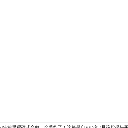
al取OpenAI告竣里程碑式合做，全美炸了！这将是自2015年7