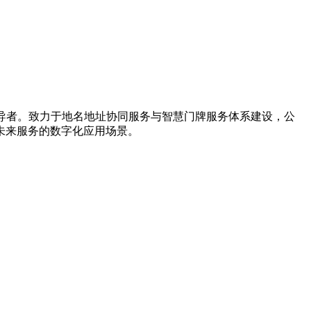
引导者。致力于地名地址协同服务与智慧门牌服务体系建设，公
未来服务的数字化应用场景。