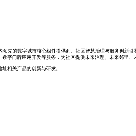
，是国内领先的数字城市核心组件提供商、社区智慧治理与服务创新
、数字门牌应用开发等服务，为社区提供未来治理、未来邻里、
地址相关产品的创新与研发。