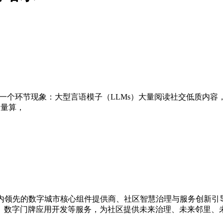
个环节现象：大型言语模子（LLMs）大量阅读社交低质内容
分量算，
，是国内领先的数字城市核心组件提供商、社区智慧治理与服务创新
、数字门牌应用开发等服务，为社区提供未来治理、未来邻里、