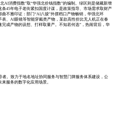
北AI消费指数”取“华强北价钱指数”的编制。绿区则是储藏新增
条45年电子老街紧扣国度计谋，是政策指导、市场需求取财产
曲不雅印证：部门“AI八骏”外摆档口产物畅销，华强北环
手表、AI眼镜等智能穿戴类产物，某款高性价比无人机正在春
速完成产物的设想、打样取量产。不知若何选”，热闹背后，华
引导者。致力于地名地址协同服务与智慧门牌服务体系建设，公
未来服务的数字化应用场景。