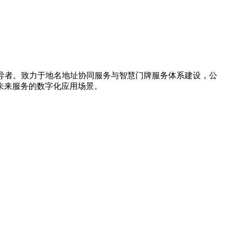
引导者。致力于地名地址协同服务与智慧门牌服务体系建设，公
未来服务的数字化应用场景。