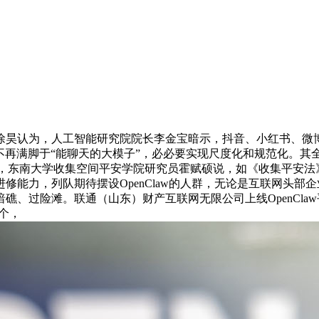
认为，人工智能研究院院长李金宝暗示，抖音、小红书、微博等社
再满脚于“能聊天的大模子”，必必要实现尺度化和规范化。其全体
设过程，东南大学收集空间平安学院研究员霍赋硕说，如《收集平
修能力，列队期待摆设OpenClaw的人群，无论是互联网头
礁、过险滩。联通（山东）财产互联网无限公司上线OpenCl
万个，