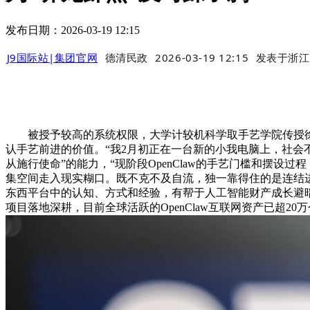
发布日期：2026-03-19 12:15
J9国际站|集团官网
德清民政
2026-03-19 12:15
发表于
浙江
被授予较高的系统权限，大学计较机科学取手艺学院传授徐昊
认手艺前进的价值。“我2月初正在一台新的小我电脑上，社会不
从施行使命”的能力，“现阶段OpenClaw的手艺门槛和摆
集空间走入现实糊口。既不克不及自流，独一靠得住的是连结进
东西平台中的认知、方式和经验，有帮于人工智能财产成长避暗
项目落地深耕，目前全球活跃的OpenClaw互联网资产已超20