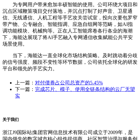
为专网用户带来愈加丰硕智能的使用。公司环绕大项目和
沉点区域鞭策项目交付落地，并沉点打制了好声音、卫星通
信、无线通信、人机工程等手艺攻关尝试室，投向次要包罗窄
带产物、公专融合、智能指调、应急自组网等范畴，如AI指
调功能模块、机械狗等。正在人工智能席卷各行各业的海潮
下，海能达展现了将AI手艺融入专网通信收集赋能公共平安
场景使用。
当下，海能达一直全球化市场结构策略。及时跳动着分歧
的信号强度、频段不变性等环节数据，公司依托全球化的研发
平台和领先的手艺实力。
上一篇：
对付债券占公司总资产的5.45%
下一篇：
完成芯片、模子、使用全链条结构的云厂无望
实
关于我们
浙江J9国际站|集团官网信息技术有限公司成立于2009年，是
国内领先的数字城市核心组件提供商、社区智慧治理与服务创