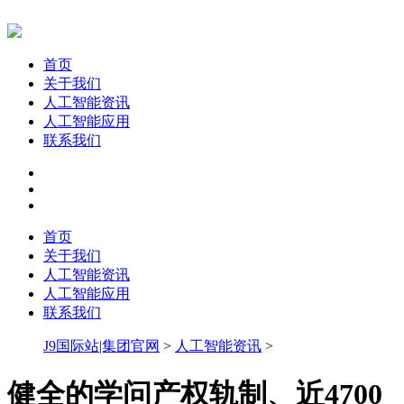
首页
关于我们
人工智能资讯
人工智能应用
联系我们
首页
关于我们
人工智能资讯
人工智能应用
联系我们
J9国际站|集团官网
>
人工智能资讯
>
健全的学问产权轨制、近4700