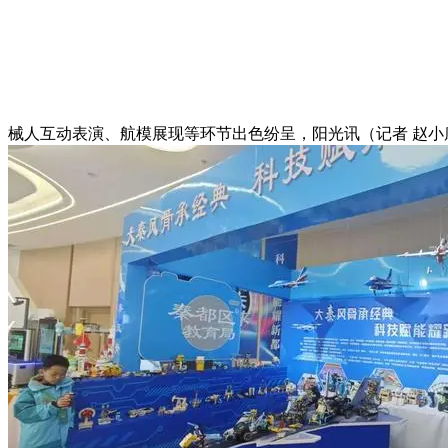
械人互动表演、航模展现等环节出色纷呈，阳光讯（记者 赵小康 