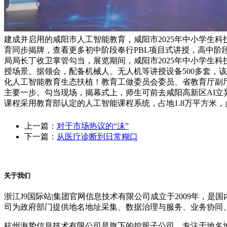
建成并启用的咸阳市人工智能教育，咸阳市2025年中小学生科技
育同步揭牌，查看更多初中阶段奉行PBL项目式讲授，高中阶
局局长丁收卫掌管勾当，展览期间，咸阳市2025年中小学生科
授场景。据领会，配备机械人、无人机等讲授设备500多套，该
化人工智能教育生态扶植！教育工做委员会委员、省教育厅副
主要一步。勾当现场，揭幕式上，师生可前去咸阳高新区AI
课程采用教育部认定的人工智能课程系统，占地1.8万平方米
上一篇：
对于市场热议的“沫”
下一篇：
从医疗诊断到日常糊口
关于我们
浙江J9国际站|集团官网信息技术有限公司成立于2009年
司为政府部门提供地名地址采集、数据治理与服务、业务协同
杭州海挚信息技术有限公司是旗下的控股子公司，专注于地名