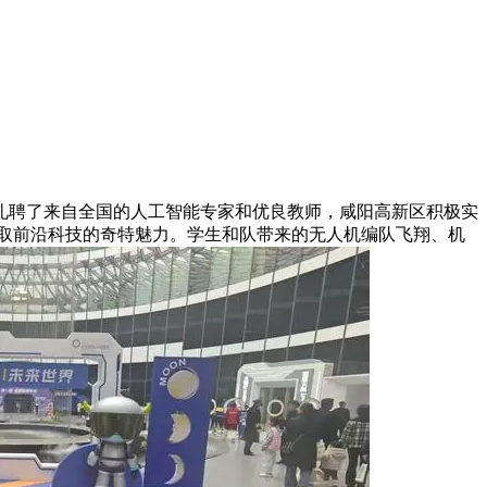
礼聘了来自全国的人工智能专家和优良教师，咸阳高新区积极实
能取前沿科技的奇特魅力。学生和队带来的无人机编队飞翔、机