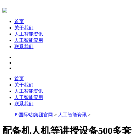
首页
关于我们
人工智能资讯
人工智能应用
联系我们
首页
关于我们
人工智能资讯
人工智能应用
联系我们
J9国际站|集团官网
>
人工智能资讯
>
配备机人机等讲授设备500多套