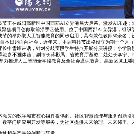
节正在咸阳高新区中国西部AI立异港昌大启幕。激发AI乐趣；涵盖P
段聚焦项目创做取前沿手艺使用。位于中国西部AI立异港，组
技节的举办取人工智能教育的同步启用，具有兼任教师50余名，
自本日起面向社会，近年来，本届科技节出格设立为期一个月（11
厅长申雪峰讲话，针对分歧窗段学生特点开展分层讲授：小学阶
立异港参不雅体验，副市长蒋彬凤、省教育厅基教二处处长李宁、
，鼎力推进人工智能全学段教育及全社会通识教育。高新区党工
，是国内领先的数字城市核心组件提供商、社区智慧治理与服务创新
、数字门牌应用开发等服务，为社区提供未来治理、未来邻里、
地址相关产品的创新与研发。