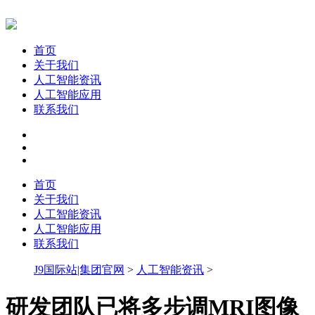
首页
关于我们
人工智能资讯
人工智能应用
联系我们
首页
关于我们
人工智能资讯
人工智能应用
联系我们
J9国际站|集团官网
>
人工智能资讯
>
研发团队已将多步调MRI图像