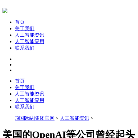
首页
关于我们
人工智能资讯
人工智能应用
联系我们
首页
关于我们
人工智能资讯
人工智能应用
联系我们
J9国际站|集团官网
>
人工智能资讯
>
美国的OpenAI等公司曾经起头