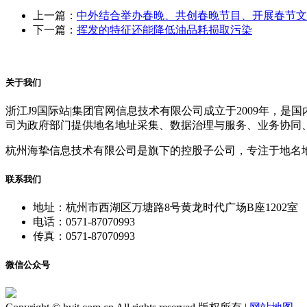
上一篇：
中外结合举办春晚、共创春晚节目、开展春节文
下一篇：
挥发的特征还能降低油品耗损取污染
关于我们
浙江J9国际站|集团官网信息技术有限公司成立于2009年
司为政府部门提供地名地址采集、数据治理与服务、业务协同
杭州海挚信息技术有限公司是旗下的控股子公司，专注于地名
联系我们
地址：杭州市西湖区万塘路8号黄龙时代广场B座1202室
电话：0571-87070993
传真：0571-87070993
微信公众号