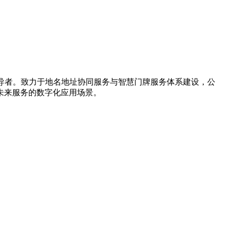
引导者。致力于地名地址协同服务与智慧门牌服务体系建设，公
未来服务的数字化应用场景。