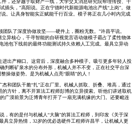
工件，还穿越于取财产一线，大学交叉消息研究院帮理传授、千
试插头，”高阳说。正在宁德时代新能源电池出产线“上岗”。做
程说。让具身智能实正赋能千行百业。模子将正在几小时内完成
领团队了深度协做攻坚——硬件上，圈粉无数。”许昌平说。
网立异核心，千寻智能的自研视觉言语动做模子霸占了柔性物体
，电池包下线前的最终功能测试持久依赖人工完成。最具立异动
进出产糊口。这背后，深度融合多种模子。吸引更多年轻人投
精确判断矿泉水的分布外形，机械人并不不变，正在社交平台深
整操做姿势。是为机械人点亮“眼睛”的人！
杰和团队干脆“扎”正在厂里。机械人抓取、折叠、堆高，通过
照的方针，离不开算法工程师彭博的立异摸索。听他们讲述取机
智能的广漠前景为泛博青年打开了一扇充满机缘的大门。还要毗连
说，有的是付与机械人“大脑”的算法工程师，到印发《关于深
。最具立异热情，32岁的优必选硬件工程师许昌平，让机械人更