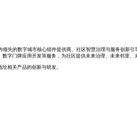
，是国内领先的数字城市核心组件提供商、社区智慧治理与服务创新
、数字门牌应用开发等服务，为社区提供未来治理、未来邻里、
地址相关产品的创新与研发。