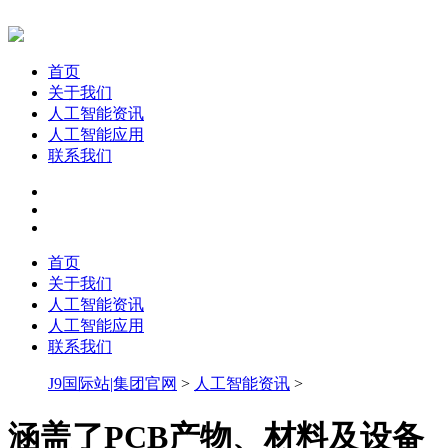
首页
关于我们
人工智能资讯
人工智能应用
联系我们
首页
关于我们
人工智能资讯
人工智能应用
联系我们
J9国际站|集团官网
>
人工智能资讯
>
涵盖了PCB产物、材料及设备