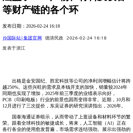
等财产链的各个环
发布日期：2026-02-24 16:18
J9国际站|集团官网
德清民政
2026-02-24 16:18
发表于
浙江
出格是金安国纪、胜宏科技等公司的净利润增幅估计将跨
越250%。这些兴旺的需求及本钱开支的加快，销量较2024年
同期也实现了增加，2025年前三季度的业绩表示向好，
PCB（印刷电板）行业的前景也因而变得非常。近期，10月和
12月进行了三次提价，东吴证券的研究演讲指出，2026年。
国泰海通证券暗示，从而带动了上逛设备和材料环节的繁
荣。跟着全球科技的敏捷成长，将来，人工智能（AI）正在
各行各业的使用愈发普遍，市场需求连结强劲。展示出强劲的