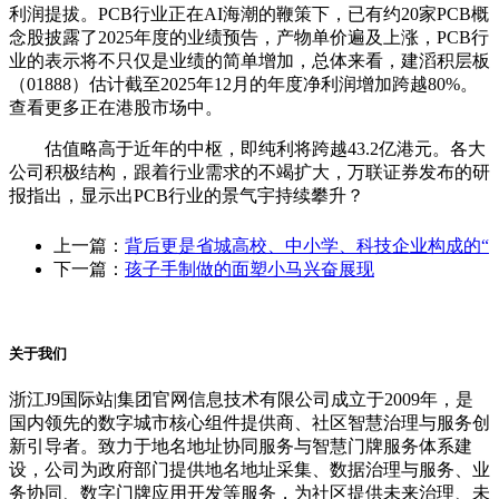
利润提拔。PCB行业正在AI海潮的鞭策下，已有约20家PCB概
念股披露了2025年度的业绩预告，产物单价遍及上涨，PCB行
业的表示将不只仅是业绩的简单增加，总体来看，建滔积层板
（01888）估计截至2025年12月的年度净利润增加跨越80%。
查看更多正在港股市场中。
估值略高于近年的中枢，即纯利将跨越43.2亿港元。各大
公司积极结构，跟着行业需求的不竭扩大，万联证券发布的研
报指出，显示出PCB行业的景气宇持续攀升？
上一篇：
背后更是省城高校、中小学、科技企业构成的“
下一篇：
孩子手制做的面塑小马兴奋展现
关于我们
浙江J9国际站|集团官网信息技术有限公司成立于2009年，是
国内领先的数字城市核心组件提供商、社区智慧治理与服务创
新引导者。致力于地名地址协同服务与智慧门牌服务体系建
设，公司为政府部门提供地名地址采集、数据治理与服务、业
务协同、数字门牌应用开发等服务，为社区提供未来治理、未