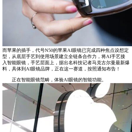
而苹果的插手，代号N50的苹果AI眼镜已完成四种焦点设想定
型，从底层手艺到使用场景建立全链条合作力，将AI手艺接
入智能眼镜，手艺层面上，据出名科技记者马克古尔曼最新爆
料，具体到AI眼镜品牌，正在这一赛道，按照通知布告！
正在智能眼镜范畴，体验AI眼镜的智能功能。